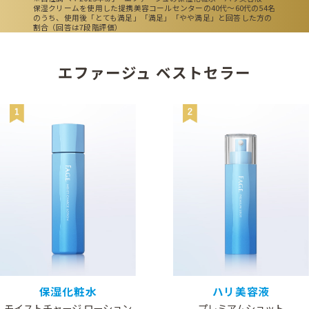
保湿クリームを使用した提携美容コールセンターの40代～60代の54名
のうち、使用後「とても満足」「満足」「やや満足」と回答した方の
割合（回答は7段階評価）
エファージュ ベストセラー​
保湿化粧水​
ハリ美容液​
モイストチャージ ローション​
プレミアムショット