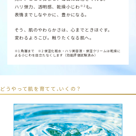
ハリ弾力、透明感、乾燥小じわ
も。
※2
表情までしなやかに、豊かになる。​
そう、肌のやわらかさは、心までときほぐす。
変わるよろこび。触りたくなる肌へ。
※1 角層まで​ ※2 保湿化粧水・ハリ美容液・保湿クリームは乾燥に
よる小じわを目立たなくします（効能評価試験済み）
どうやって肌を育てて
いくの？​
＊