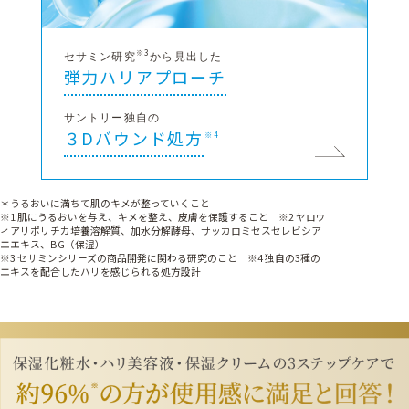
※3
セサミン研究
から見出した
弾力ハリアプローチ
サントリー独自の​
３Dバウンド処方
※4
＊うるおいに満ちて肌のキメが整っていくこと
※1 肌にうるおいを与え、​キメを整え、皮膚を保護すること ※2 ヤロウ
ィアリポリチカ培養溶解質、加水分解酵母、サッカロミセスセレビシア
エエキス、BG（保湿）
※3 セサミンシリーズの商品開発に関わる研究のこと​ ※4 独自の3種の
エキスを配合したハリを感じられる処方設計