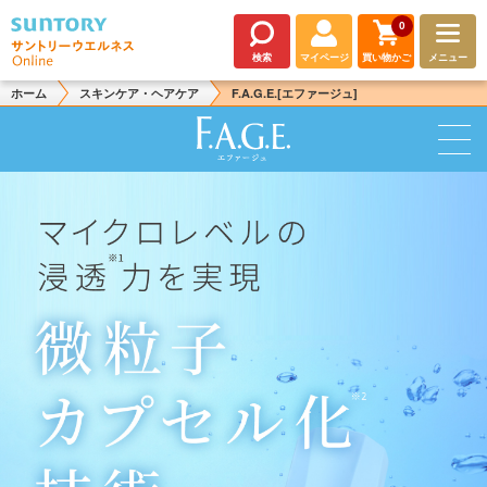
0
検索
マイページ
買い物かご
メニュー
ホーム
スキンケア・ヘアケア
F.A.G.E.[エファージュ]