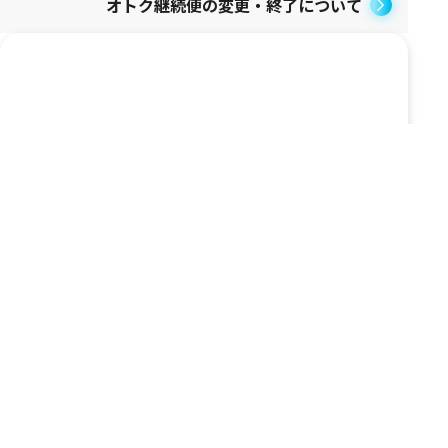
オトク継続便の変更・終了について
お客様一人ひとりのウエルネスを支えるお得な会
員制度
商品のご購入や毎日の健康行動で貯まるお得なポ
イントや、うれしい特典がもらえる制度です。サ