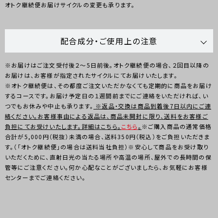
オトク継続便お届けサイクルの変更も承ります。
配合成分・ご使用上の注意
※お届けはご注文受付後２～5日前後。オトク継続便の場合、２回目以降の
お届けは、お客様が指定されたサイクルにてお届けいたします。
※オトク継続便は、その都度ご注文いただかなくても定期的に商品をお届け
するコースです。お届け予定日の１週間前までにご連絡をいただければ、い
つでもお休みや中止も承ります。
※返品・交換は商品到着後7日以内にご連
絡ください。お客様事由による返品は、商品未開封に限り、送料をお客様ご
負担にてお受けいたします。詳細はこちら。
こちら
。
※ご購入商品の通常価格
合計が5,000円（税抜）未満の場合、送料350円（税込）をご負担いただきま
す。（「オトク継続便」の場合は送料当社負担）※安心して商品をお受け取り
いただくために、直射日光の当たる場所や高温の場所、屋外での長時間の保
管等にご注意ください。何か心配なことがございましたら、お気軽にお客様
センターまでご連絡ください。