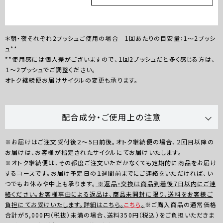
＊朝・夜それぞれ2プッシュご使用の場合 1回あたりの目安量：1～2プッシ
ュ**
**使用感には個人差がございますので、１回2プッシュだと多く感じる方は、
１～2プッシュでご調整ください。
オトク継続便お届けサイクルの変更も承ります。
配合成分・ご使用上の注意
※お届けはご注文受付後２～5日前後。オトク継続便の場合、２回目以降の
お届けは、お客様が指定されたサイクルにてお届けいたします。
※オトク継続便は、その都度ご注文いただかなくても定期的に商品をお届け
するコースです。お届け予定日の１週間前までにご連絡をいただければ、い
つでもお休みや中止も承ります。
※返品・交換は商品到着後7日以内にご連
絡ください。お客様事由による返品は、商品未開封に限り、送料をお客様ご
負担にてお受けいたします。詳細はこちら。
こちら
。
※ご購入商品の通常価格
合計が5,000円（税抜）未満の場合、送料350円（税込）をご負担いただきま