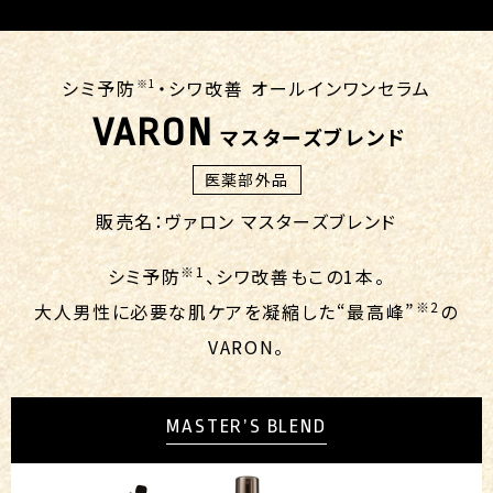
シミ予防
※1
・シワ改善 オールインワンセラム
VARON
マスターズブレンド
医薬部外品
販売名：ヴァロン マスターズブレンド
※1
シミ予防
、シワ改善もこの1本。
※2
大人男性に必要な肌ケアを凝縮した“最高峰”
の
VARON。
MASTER’S BLEND