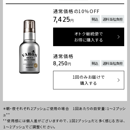
通常価格の10％OFF
7,425
税込
送料当社負担
円
オトク継続便で
お得に購入する
通常価格
8,250
税込
送料当社負担
円
1回のみお届けで
購入する
＊朝・夜それぞれ2プッシュご使用の場合 1回あたりの目安量：1～2プッシ
ュ**
**使用感には個人差がございますので、１回2プッシュだと多く感じる方は、
１～2プッシュでご調整ください。