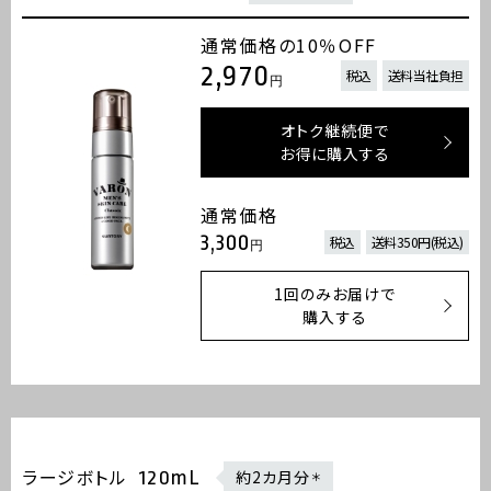
通常価格の10％OFF
2,970
税込
送料当社負担
円
オトク継続便で
お得に購入する
通常価格
3,300
税込
送料350円(税込)
円
1回のみお届けで
購入する
ラージボトル
120mL
約2カ月分
＊