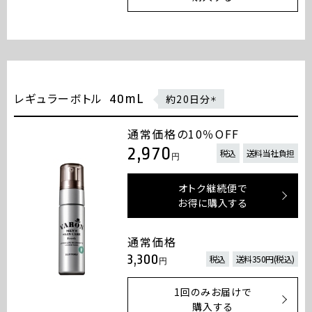
レギュラーボトル
40mL
約20日分
＊
通常価格の10％OFF
2,970
税込
送料当社負担
円
オトク継続便で
お得に購入する
通常価格
3,300
税込
送料350円(税込)
円
1回のみお届けで
購入する