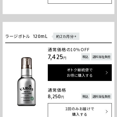
ラージボトル
120mL
約2カ月分
＊
通常価格の10％OFF
7,425
税込
送料当社負担
円
オトク継続便で
お得に購入する
通常価格
8,250
税込
送料当社負担
円
1回のみお届けで
購入する