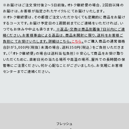
※お届けはご注文受付後２～5日前後。オトク継続便の場合、２回目以降の
お届けは、お客様が指定されたサイクルにてお届けいたします。
※オトク継続便は、その都度ご注文いただかなくても定期的に商品をお届け
するコースです。お届け予定日の１週間前までにご連絡をいただければ、い
つでもお休みや中止も承ります。
※返品・交換は商品到着後7日以内にご連
絡ください。お客様事由による返品は、商品未開封に限り、送料をお客様ご
負担にてお受けいたします。詳細はこちら。
こちら
。
※ご購入商品の通常価格
合計が5,000円（税抜）未満の場合、送料350円（税込）をご負担いただきま
す。（「オトク継続便」の場合は送料当社負担）※安心して商品をお受け取り
いただくために、直射日光の当たる場所や高温の場所、屋外での長時間の保
管等にご注意ください。何か心配なことがございましたら、お気軽にお客様
センターまでご連絡ください。
フレッシュ