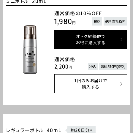
ミニボトル
20mL
通常価格の10％OFF
1,980
税込
送料当社負担
円
オトク継続便で
お得に購入する
通常価格
2,200
税込
送料350円(税込)
円
1回のみお届けで
購入する
レギュラーボトル
40mL
約20日分
＊