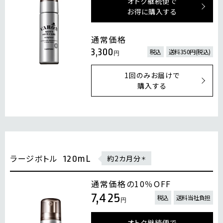
オトク継続便で
お得に購入する
通常価格
3,300
税込
送料350円(税込)
円
1回のみお届けで
購入する
ラージボトル
120mL
約2カ月分
＊
通常価格の10％OFF
7,425
税込
送料当社負担
円
オトク継続便で