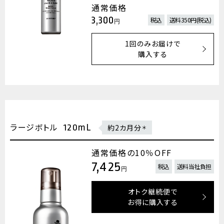
通常価格
3,300
税込
送料350円(税込)
円
1回のみお届けで
購入する
ラージボトル
120mL
約2カ月分
＊
通常価格の10％OFF
7,425
税込
送料当社負担
円
オトク継続便で
お得に購入する