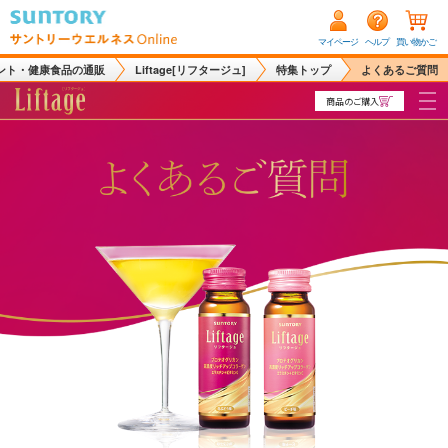
マイページ
ヘルプ
買い物かご
ント・健康食品の通販
Liftage[リフタージュ]
特集トップ
よくあるご質問
商品のご購入