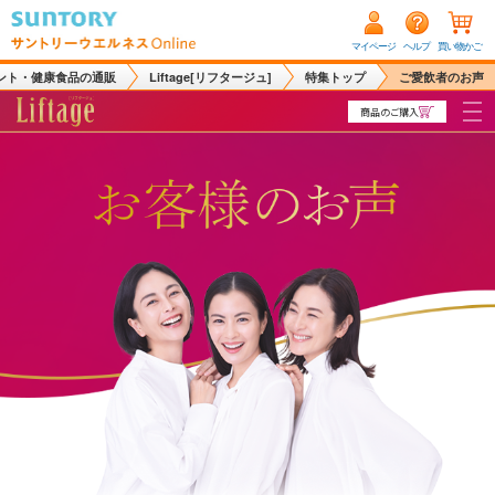
マイページ
ヘルプ
買い物かご
ント・健康食品の通販
Liftage[リフタージュ]
特集トップ
ご愛飲者のお声
商品のご購入