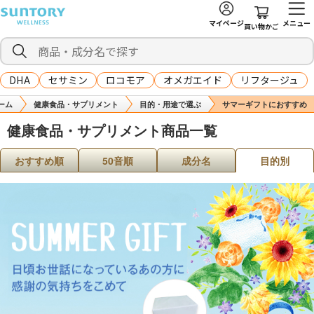
マイページ
メニュー
買い物かご
DHA
セサミン
ロコモア
オメガエイド
リフタージュ
ーム
健康食品・サプリメント
目的・用途で選ぶ
サマーギフトにおすすめ
健康食品・サプリメント商品一覧
おすすめ順
50音順
成分名
目的別