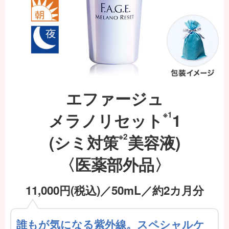
エファージュ
メラノリセット
※1
1
(シミ対策
※2
美容液)
〈医薬部外品〉
11,000
円(税込)／50mL／約2カ月分
誰もが気になる紫外線。スペシャルケ