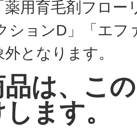
「薬用育毛剤フロー
クションD」「エフ
象外となります。
商品は、この
けします。