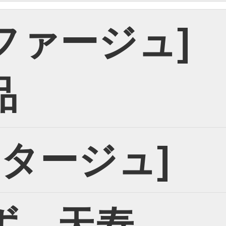
[エファージュ]
品
リフタージュ]
ず 天寿