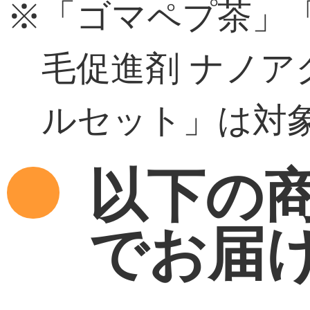
※「ゴマペプ茶」
毛促進剤 ナノア
ルセット」は対
以下の
でお届