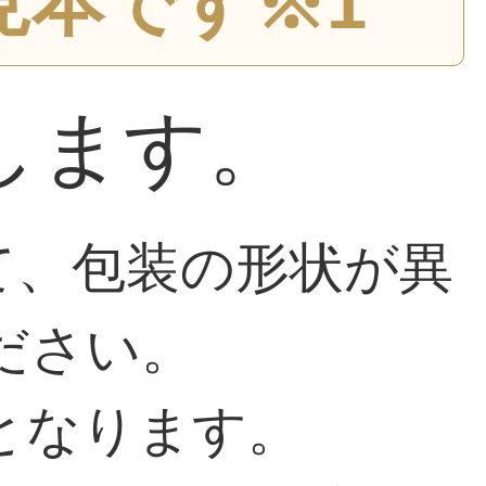
見本です※1
します。
て、包装の形状が異
ださい。
となります。