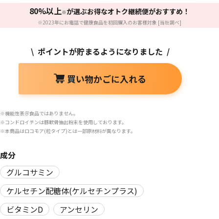
80%以上
が選ぶお得なオトク継続便がおすすめ！
※
※2023年にお電話で健康食品を初回購入のお客様対象 [当社調べ]
\ ポイントが貯まるようになりました /
買い物かごに入れる
※機能性表示食品ではありません。
※コンドロイチンは豚軟骨抽出粉末を使用しております。
※本商品はロコモア(粒タイプ)とは一部原材料が異なります。
成分
グルコサミン
ケルセチン配糖体(ケルセチンプラス)
ビタミンD
アンセリン