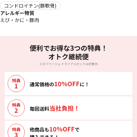
コンドロイチン(豚軟骨)
アレルギー物質
えび・かに・豚肉
便利でお得な3つの特典！
オトク継続便
※エファージュ トライアルセットは対象外
特典
10%OFF
通常価格の
に！
1
特典
当社負担！
毎回送料
2
10%OFF
他商品も
で
特典
3
購入できる！