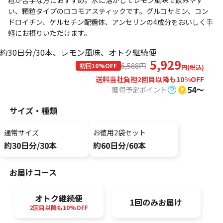
粒が苦手な方におすすめ。水に溶かしてレモン風味で飲みやす
い、顆粒タイプのロコモアスティックです。グルコサミン、コン
ドロイチン、ケルセチン配糖体、アンセリンの4成分をおいしく手
軽にお摂りいただけます。
約30日分/30本、レモン風味、オトク継続便
5,929
6,588
円
初回10%OFF
円(税込)
送料当社負担
2回目以降も10%OFF
54〜
獲得予定ポイント
サイズ・種類
通常サイズ
お徳用2袋セット
約30日分/30本
約60日分/60本
お届けコース
オトク継続便
1回のみお届け
2回目以降も10%OFF