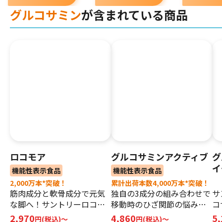
グルコサミン
が含まれている商品
ロコモア
グルコサミンアクティブ
グ
イ
機能性表示食品
機能性表示食品
2,000万本*突破！
累計出荷本数4,000万本*突破！
筋肉成分と軟骨成分で元気
独自の3成分の組み合わせで
サ
な脚へ！サントリーロコモ
移動時のひざ関節の悩みを
コ
ア
改善
タ
2,970
4,860
5
円(税込)〜
円(税込)～