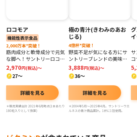
ロコモア
極の青汁(きわみのあお
グ
じる)
イ
機能性表示食品
4億杯*突破！
2,000万本*突破！
筋肉成分と軟骨成分で元気
野菜不足が気になる方にサ
サ
な脚へ！サントリーロコモ
ントリーブレンドの美味し
コ
ア
い青汁
タ
2,970
3,888
5
円(税込)〜
円(税込)～
27～
36～
詳細を見る
詳細を見る
＊販売実績合計 2021年6月時点(1本あたり
＊2004年5月～2025年4月。サントリーウエ
180粒入りとして換算)
ルネスの青汁商品累計。1杯に1包使用。