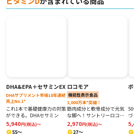
ビタミンD
が含まれている商品
DHA&EPA＋セサミンEX
ロコモア
ボ
機能性表示食品
DHAサプリメント市場18年連続
売上No.1*
2,000万本*突破！
これ1本で基礎健康力の対策
筋肉成分と軟骨成分で元気
5
ができる。DHAセサミン
な脚へ！サントリーロコモ
づ
ア
5,940
2,970
5
円(税込)～
円(税込)〜
55～
27～