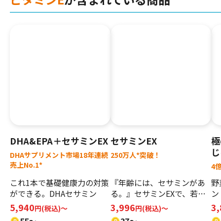
DHA&EPA＋セサミンEX
セサミンEX
極
じ
DHAサプリメント市場18年連続
250万人*突破！
売上No.1*
4
これ1本で基礎健康力の対策
『年齢には、セサミンがあ
野
ができる。DHAセサミン
る。』セサミンEXで、若々
ン
しく。
い
5,940
3,996
3
円(税込)～
円(税込)～