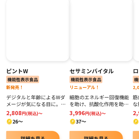
ピントW
セサミンバイタル
ロ
機能性表示食品
機能性表示食品
機
新発売！
リニューアル！
2
デジタルと年齢によるWダ
細胞のエネルギー回復機能
筋
メージが気になる目に。ピ
を助け、​抗酸化作用を助け
な
ントWとスイスイ快適な毎
ることで、 日常の疲労感を
ア
2,808
3,996
2
円(税込)～
円(税込)〜
日へ！
軽減！​
26～
37〜
詳細を見る
詳細を見る