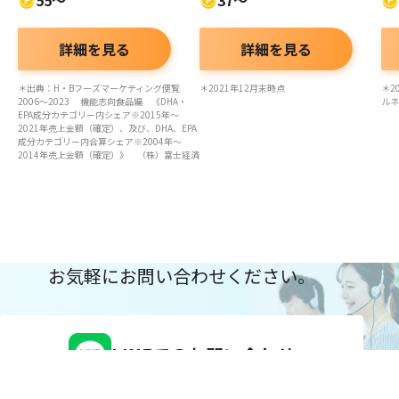
55～
37～
詳細を見る
詳細を見る
＊出典：H・Bフーズマーケティング便覧
＊2021年12月末時点
＊2
2006～2023 機能志向食品編 《DHA・
ルネ
EPA成分カテゴリー内シェア※2015年～
2021年売上金額（確定）、及び、DHA、EPA
成分カテゴリー内合算シェア※2004年～
2014年売上金額（確定）》 （株）富士経済
お気軽にお問い合わせください。
LINEでのお問い合わせ