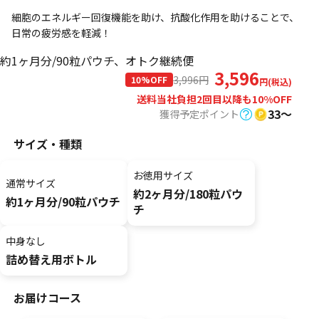
細胞のエネルギー回復機能を助け、​抗酸化作用を助けることで、
日常の疲労感を軽減！​
約1ヶ月分/90粒パウチ、オトク継続便
3,596
3,996
円
10%OFF
円(税込)
送料当社負担
2回目以降も10%OFF
33〜
獲得予定ポイント
サイズ・種類
お徳用サイズ
通常サイズ
約2ヶ月分/180粒パウ
約1ヶ月分/90粒パウチ
チ
中身なし
詰め替え用ボトル
お届けコース