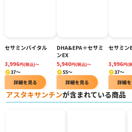
セサミンバイタル
DHA&EPA＋セサミ
セサミンE
ンEX
3,996
5,940
3,996
円(税込)〜
円(税込)～
円(
37〜
55～
37～
詳細を見る
詳細を見る
詳細を
アスタキサンチン
が含まれている商品