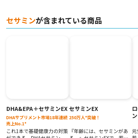
セサミン
が含まれている商品
DHA&EPA＋セサミンEX
セサミンEX
ロ
ン
DHAサプリメント市場18年連続
250万人*突破！
売上No.1*
これ1本で基礎健康力の対策
『年齢には、セサミンがあ
元
ができる。DHAセサミン
る。』セサミンEXで、若々
若