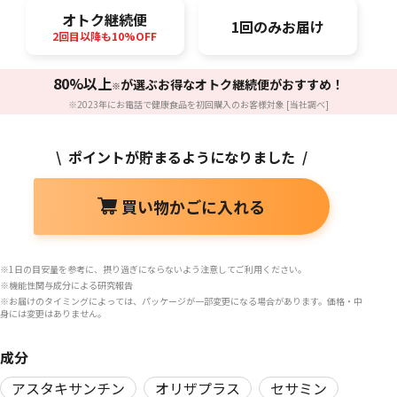
オトク継続便
1回のみお届け
2回目以降も10%OFF
80%以上
が選ぶお得なオトク継続便がおすすめ！
※
※2023年にお電話で健康食品を初回購入のお客様対象 [当社調べ]
\ ポイントが貯まるようになりました /
買い物かごに入れる
※1日の目安量を参考に、摂り過ぎにならないよう注意してご利用ください。
※機能性関与成分による研究報告
※お届けのタイミングによっては、パッケージが一部変更になる場合があります。価格・中
身には変更はありません。
成分
アスタキサンチン
オリザプラス
セサミン