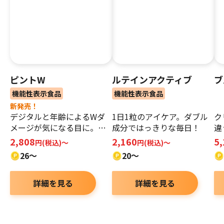
ピントW
ルテインアクティブ
ブ
機能性表示食品
機能性表示食品
新発売！
デジタルと年齢によるWダ
1日1粒のアイケア。ダブル
ク
メージが気になる目に。ピ
成分ではっきりな毎日！
違
ントWとスイスイ快適な毎
ベ
2,808
2,160
5
円(税込)～
円(税込)～
日へ！
26～
20～
詳細を見る
詳細を見る