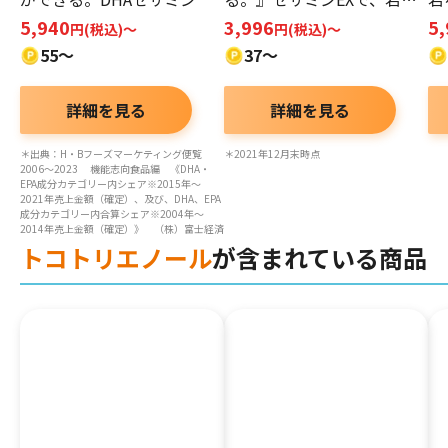
しく。
に
5,940
3,996
5
円(税込)～
円(税込)～
55～
37～
詳細を見る
詳細を見る
＊出典：H・Bフーズマーケティング便覧
＊2021年12月末時点
2006～2023 機能志向食品編 《DHA・
EPA成分カテゴリー内シェア※2015年～
2021年売上金額（確定）、及び、DHA、EPA
成分カテゴリー内合算シェア※2004年～
2014年売上金額（確定）》 （株）富士経済
トコトリエノール
が含まれている商品