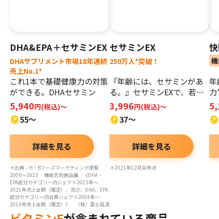
DHA&EPA＋セサミンEX
セサミンEX
快
機
DHAサプリメント市場18年連続
250万人*突破！
売上No.1*
これ1本で基礎健康力の対策
『年齢には、セサミンがあ
年
ができる。DHAセサミン
る。』セサミンEXで、若々
力
しく。
日
5,940
3,996
5
円(税込)～
円(税込)～
55～
37～
詳細を見る
詳細を見る
＊出典：H・Bフーズマーケティング便覧
＊2021年12月末時点
2006～2023 機能志向食品編 《DHA・
EPA成分カテゴリー内シェア※2015年～
2021年売上金額（確定）、及び、DHA、EPA
成分カテゴリー内合算シェア※2004年～
2014年売上金額（確定）》 （株）富士経済
ビタミンE
が含まれている商品