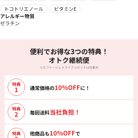
トコトリエノール
ビタミンE
アレルギー物質
ゼラチン
便利でお得な3つの特典！
オトク継続便
※エファージュ トライアルセットは対象外
特典
10%OFF
通常価格の
に！
1
特典
当社負担！
毎回送料
2
10%OFF
他商品も
で
特典