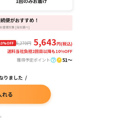
1回のみお届け
継続便がおすすめ！
お客様対象 [当社調べ]
5,643
6,270
円
10%OFF
円(税込)
送料当社負担
2回目以降も10%OFF
51〜
獲得予定ポイント
なりました /
入れる
す。