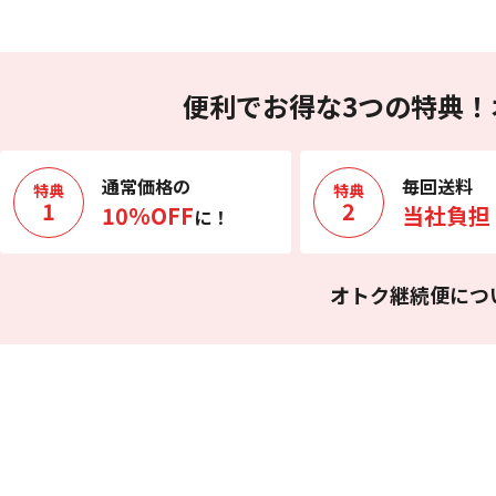
便利でお得な3つの特典！
通常価格の
毎回送料
特典
特典
1
2
10%OFF
当社負担
に！
オトク継続便につ