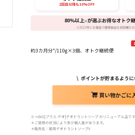
2回目以降も10%OFF
80%以上
が選ぶお得なオトク
※
※2023年にお電話で健康食品を初回購入の
約3カ月分*/110g×3個、オトク継続便
\ ポイントが貯まるように
買い物かごに
※ +deO[プラス-デオ]デオドラントソープ のリニューアル品で
＊ご使用の状況により多少個人差があります。
＊販売名：薬用デオドラントソープV