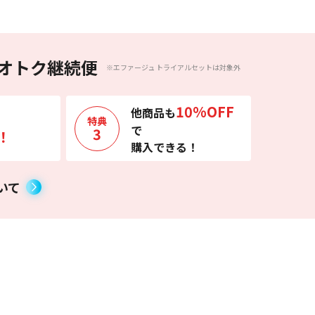
オトク継続便
※エファージュ トライアルセットは対象外
10%OFF
他商品も
特典
で
3
！
購入できる！
いて