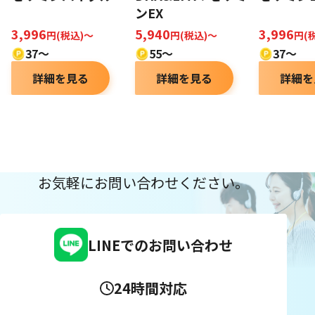
ンEX
3,996
5,940
3,996
円(税込)〜
円(税込)～
円(
37〜
55～
37～
詳細を見る
詳細を見る
詳細を
お気軽にお問い合わせください。
LINEでのお問い合わせ
24時間対応