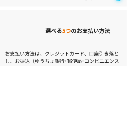
選べる
5つ
のお支払い方法
お支払い方法は、クレジットカード、口座引き落と
し、お振込（ゆうちょ銀行･郵便局･コンビニエンス
ストア･バーコード決済）、代金引換、アプリ決済
（PayPay･au PAY･d払い）の5種類からお選びいただ
けます。
お支払いについて
7日以内
なら返品可能