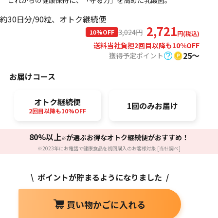
これからの健康保持に、「守る力」を高めた乳酸菌。
約30日分/90粒、オトク継続便
2,721
3,024
円
10%OFF
円(税込)
送料当社負担
2回目以降も10%OFF
25〜
獲得予定ポイント
お届けコース
オトク継続便
1回のみお届け
2回目以降も10%OFF
80%以上
が選ぶお得なオトク継続便がおすすめ！
※
※2023年にお電話で健康食品を初回購入のお客様対象 [当社調べ]
\ ポイントが貯まるようになりました /
買い物かごに入れる