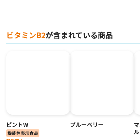
ビタミンB2
が含まれている商品
ピントW
ブルーベリー
マ
ル
機能性表示食品