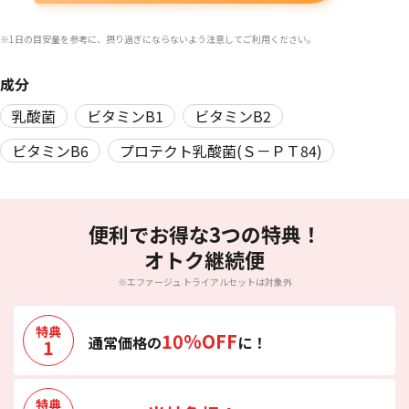
※1日の目安量を参考に、摂り過ぎにならないよう注意してご利用ください。
成分
乳酸菌
ビタミンB1
ビタミンB2
ビタミンB6
プロテクト乳酸菌(Ｓ－ＰＴ84)
便利でお得な3つの特典！
オトク継続便
※エファージュ トライアルセットは対象外
特典
10%OFF
通常価格の
に！
1
特典