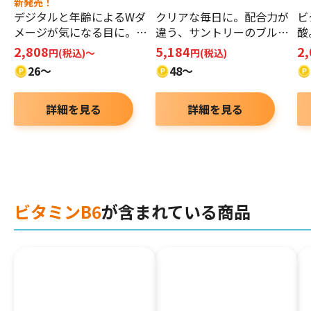
新発売！
デジタルと年齢によるWダ
クリアな毎日に。配合力が
ビ
メージが気になる目に。ピ
違う、サントリーのブルー
酸
ントWとスイスイ快適な毎
ベリー。
凝
2,808
5,184
2
円(税込)～
円(税込)
日へ！
26～
48～
詳細を見る
詳細を見る
ビタミンB6
が含まれている商品