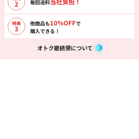
当社負担！
毎回送料
2
10%OFF
他商品も
で
特典
3
購入できる！
オトク継続便について