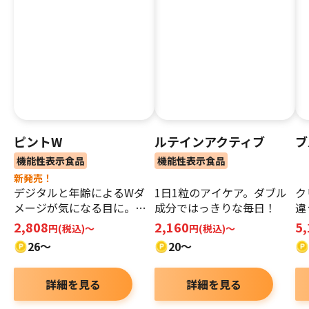
ピントW
ルテインアクティブ
ブ
機能性表示食品
機能性表示食品
新発売！
デジタルと年齢によるWダ
1日1粒のアイケア。ダブル
ク
メージが気になる目に。ピ
成分ではっきりな毎日！
違
ントWとスイスイ快適な毎
ベ
2,808
2,160
5
円(税込)～
円(税込)～
日へ！
26～
20～
詳細を見る
詳細を見る