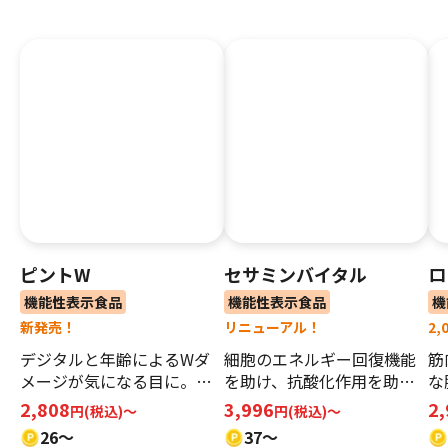
ピントW
セサミンバイタル
ロ
機能性表示食品
機能性表示食品
機
新発売！
リニューアル！
2
デジタルと年齢によるWダ
細胞のエネルギー回復機能
筋
メージが気になる目に。ピ
を助け、​抗酸化作用を助け
な
ントWとスイスイ快適な毎
ることで、 日常の疲労感を
ア
2,808
3,996
2
円(税込)～
円(税込)〜
日へ！
軽減！​
26～
37〜