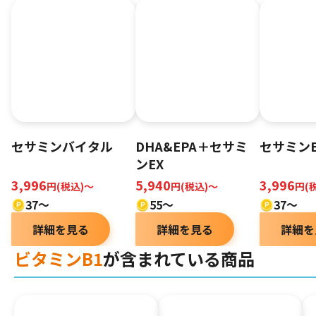
セサミンバイタル
DHA&EPA＋セサミ
セサミンE
ンEX
3,996
5,940
3,996
円(税込)〜
円(税込)～
円(
37〜
55～
37～
詳細を見る
詳細を見る
詳細を
ビタミンB1
が含まれている商品