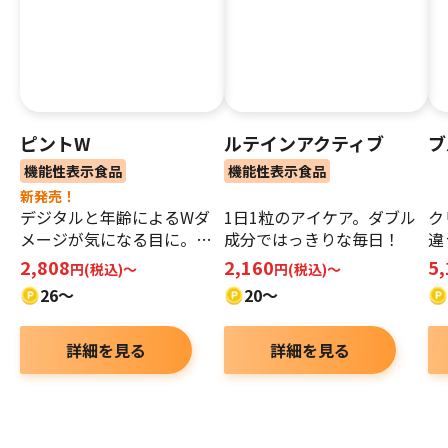
ピントW
ルテインアクティブ
ブ
機能性表示食品
機能性表示食品
新発売！
デジタルと年齢によるWダ
1日1粒のアイケア。ダブル
ク
メージが気になる目に。ピ
成分ではっきりな毎日！
違
ントWとスイスイ快適な毎
ベ
2,808
2,160
5
円(税込)～
円(税込)～
日へ！
26～
20～
詳細を見る
詳細を見る