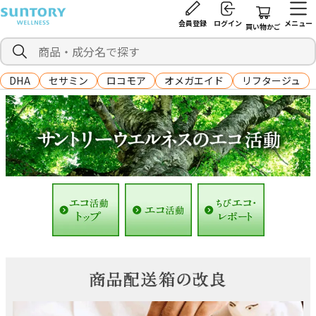
会員登録
ログイン
メニュー
買い物かご
DHA
セサミン
ロコモア
オメガエイド
リフタージュ