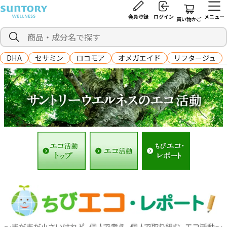
会員登録
ログイン
メニュー
買い物かご
DHA
セサミン
ロコモア
オメガエイド
リフタージュ