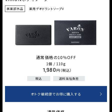
医薬部外品
薬用デオドラントソープV
通常価格の10％OFF
1個 / 110g
1,980
円（税込）
税込
送料当社負担
オトク継続便でお得に購入する
通常価格