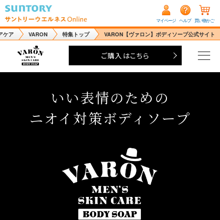
マイページ
ヘルプ
買い物かご
アケア
VARON
特集トップ
VARON【ヴァロン】ボディソープ公式サイト
ご購入はこちら
いい表情のための
ニオイ対策ボディソープ