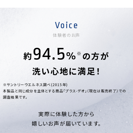
Voice
体験者のお声
94.5
約
%
の方が
※
洗い心地に満足！
※サントリーウエルネス調べ(2015年)
本製品と同じ成分を主体とする商品「プラス-デオ」（現在は販売終了）での
調査結果です。
実際に体験した方から
嬉しいお声が届いています。