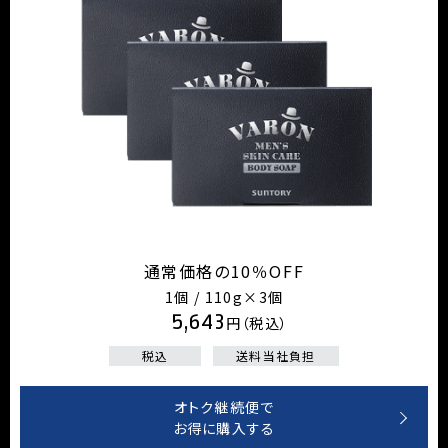
通常価格の10％OFF
1個 / 110g×3個
5,643
円（税込）
税込
送料当社負担
オトク継続便で
お得に購入する