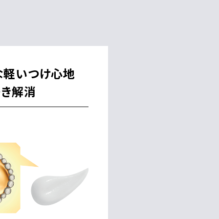
な軽いつけ心地
つき解消