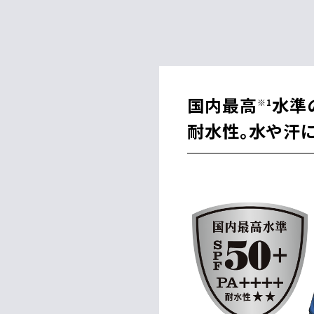
国内最高
水準
※1
耐水性。水や汗