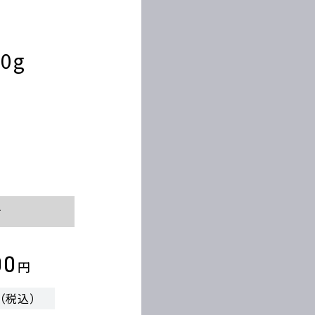
0g
け
00
円
（税込）