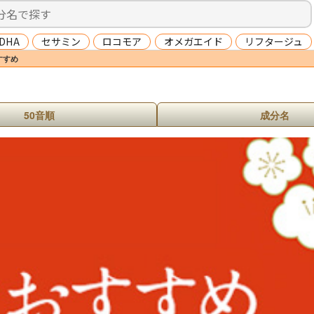
DHA
セサミン
ロコモア
オメガエイド
リフタージュ
すすめ
50音順
成分名