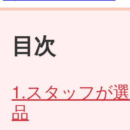
目次
1.スタッフが
品