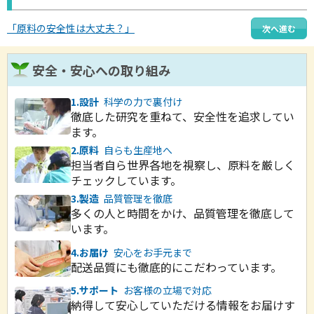
「原料の安全性は大丈夫？」
次へ進む
安全・安心への取り組み
1
.
設計
科学の力で裏付け
徹底した研究を重ねて、安全性を追求してい
ます。
2
.
原料
自らも生産地へ
担当者自ら世界各地を視察し、原料を厳しく
チェックしています。
3
.
製造
品質管理を徹底
多くの人と時間をかけ、品質管理を徹底して
います。
4
.
お届け
安心をお手元まで
配送品質にも徹底的にこだわっています。
5
.
サポート
お客様の立場で対応
納得して安心していただける情報をお届けす