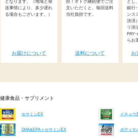
となります。（地域と発
担！オトク継続便でご注
とし
送事情により、多少遅れ
文いただくと、毎回送料
銀行
る場合もございます。）
当社負担です。
ンス
決済
リ決済
PAY
らお
お届けについて
送料について
お
健康食品・サプリメント
セサミンEX
イチョウ
DHA&EPA＋セサミンEX
ボディサ