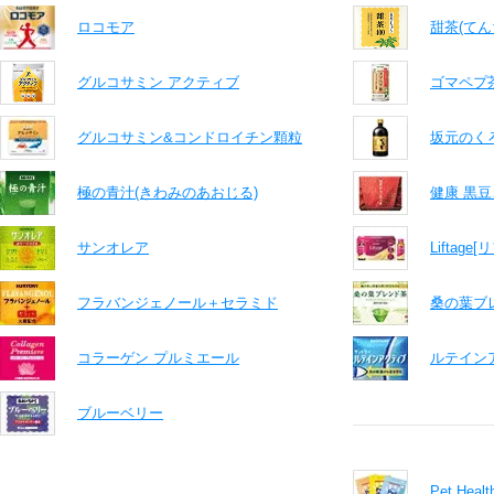
ロコモア
甜茶(てん
グルコサミン アクティブ
ゴマペプ
グルコサミン&コンドロイチン顆粒
坂元のくろ
極の青汁(きわみのあおじる)
健康 黒
サンオレア
Liftag
フラバンジェノール＋セラミド
桑の葉ブ
コラーゲン プルミエール
ルテイン
ブルーベリー
Pet He