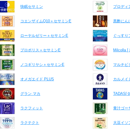
快眠セサミン
プロディ
コエンザイムQ10＋セサミンE
黒酢にん
ローヤルゼリー＋セサミンE
ぐっすり
プロポリス＋セサミンE
Milcolla
ノコギリヤシ＋セサミンE
マルチビ
オメガエイド PLUS
カルメイ
グラン マカ
TADAS[
ラクフィット
青汁ゴー
ラクテクト
大豆イソ