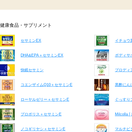
健康食品・サプリメント
セサミンEX
イチョウ
DHA&EPA＋セサミンEX
ボディサ
快眠セサミン
プロディ
コエンザイムQ10＋セサミンE
黒酢にん
ローヤルゼリー＋セサミンE
ぐっすり
プロポリス＋セサミンE
Milcolla
ノコギリヤシ＋セサミンE
マルチビ