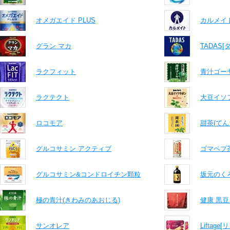
オメガエイド PLUS
カルメイ
グラン マカ
TADAS[
ラクフィット
青汁ゴー
ラクテクト
大豆イソ
ロコモア
甜茶(てん
グルコサミン アクティブ
ゴマペプ
グルコサミン&コンドロイチン顆粒
坂元のくろ
極の青汁(きわみのあおじる)
健康 黒
サンオレア
Liftag