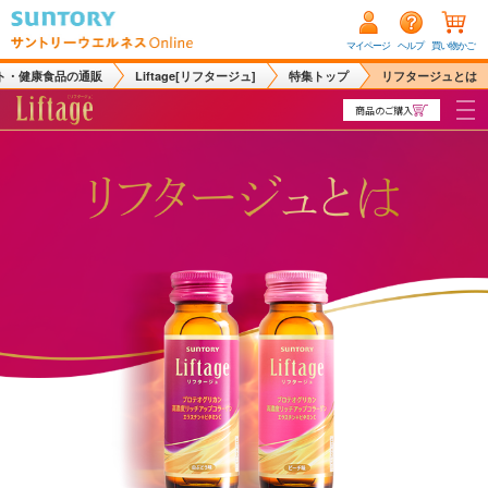
マイページ
ヘルプ
買い物かご
ト・健康食品の通販
Liftage[リフタージュ]
特集トップ
リフタージュとは
商品のご購入