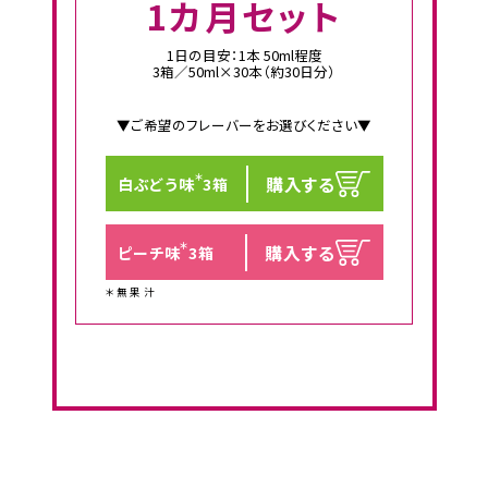
1カ月セット
1日の目安：1本 50ml程度
3箱／50ml×30本（約30日分）
▼ご希望のフレーバーをお選びください▼
＊
購入する
白ぶどう味
3箱
＊
購入する
ピーチ味
3箱
＊無果汁