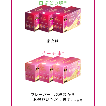
白ぶどう味
＊
または
ピーチ味
＊
フレーバーは2種類から
お選びいただけます。
＊無果汁