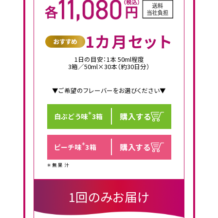
1カ月セット
1日の目安：1本 50ml程度
3箱／50ml×30本（約30日分）
▼ご希望のフレーバーをお選びください▼
＊
購入する
白ぶどう味
3箱
＊
購入する
ピーチ味
3箱
＊無果汁
1回のみお届け