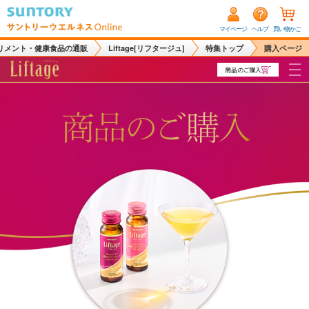
マイページ
ヘルプ
買い物かご
リメント・健康食品の通販
Liftage[リフタージュ]
特集トップ
購入ページ
商品のご購入