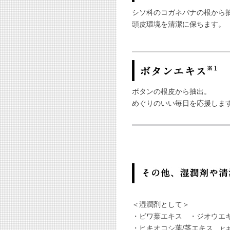
シソ科のコガネバナの根から
頭皮環境を清潔に保ちます。
ボタンの根皮から抽出。
めぐりのいい毎日を応援しま
＜湿潤剤として＞
・ビワ葉エキス ・ジオウエ
・ヒキオコシ葉/茎エキス
ヒ