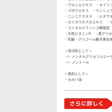
・アルニカエキス ・オドリ
・ゴボウエキス ・ウンシュ
・ニンニクエキス ・ヒオウ
・セイヨウキズタエキス ・
・コメヌカスフィンゴ糖脂質 
・天然ビタミンE ・濃グリ
・乳酸・グリコール酸共重合体
＜清涼剤として＞
・l - メンチルグリセリルエー
・l - メントール
＜基剤として＞
・ホホバ油