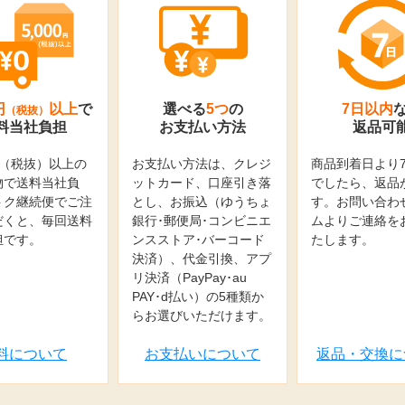
円
以上
で
選べる
5つ
の
7日以内
（税抜）
料当社負担
お支払い方法
返品可
0円（税抜）以上の
お支払い方法は、クレジ
商品到着日より
物で送料当社負
ットカード、口座引き落
でしたら、返品
トク継続便でご注
とし、お振込（ゆうちょ
す。お問い合わ
だくと、毎回送料
銀行･郵便局･コンビニエ
ムよりご連絡を
担です。
ンスストア･バーコード
たします。
決済）、代金引換、アプ
リ決済（PayPay･au
PAY･d払い）の5種類か
らお選びいただけます。
料について
お支払いについて
返品・交換に