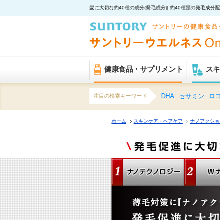
髪に大切な約40種の成分(発毛成分)
| 約40種類の発毛成
健康食品・サプリメント
スキ
注目の検索キーワード
DHA
セサミン
ロ
ホーム
スキンケア・ヘアケア
ナノアクショ