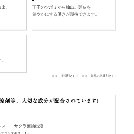
抽出。
丁子のツボミから抽出。頭皮を
健やかにする働きが期待できます。
す。
※１ 湿潤剤として ※２ 製品の抗菌剤として
キス ・サクラ葉抽出液
キオコシエキス（１）