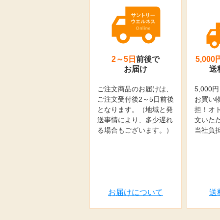
2～5日
前後で
5,000
お届け
送
ご注文商品のお届けは、
5,00
ご注文受付後2～5日前後
お買い
となります。（地域と発
担！オ
送事情により、多少遅れ
文いた
る場合もございます。）
当社負
お届けについて
送