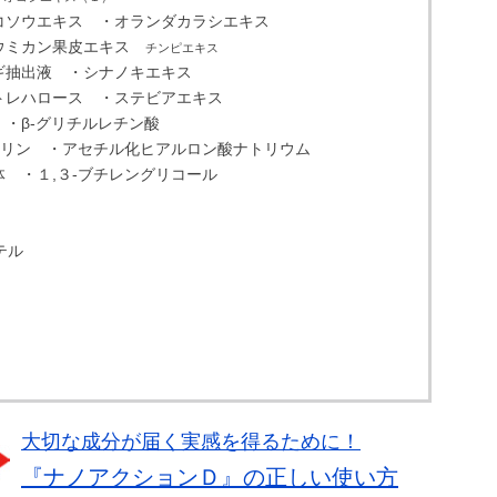
コソウエキス ・オランダカラシエキス
ウミカン果皮エキス
チンピエキス
ギ抽出液 ・シナノキエキス
トレハロース ・ステビアエキス
・β-グリチルレチン酸
セリン ・アセチル化ヒアルロン酸ナトリウム
 ・１,３-ブチレングリコール
テル
大切な成分が届く実感を得るために！
『ナノアクションＤ』の正しい使い方