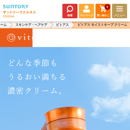
0
検索
マイページ
買い物かご
メニュー
ホーム
スキンケア・ヘアケア
ビトアス
ビトアス モイストキープ クリーム