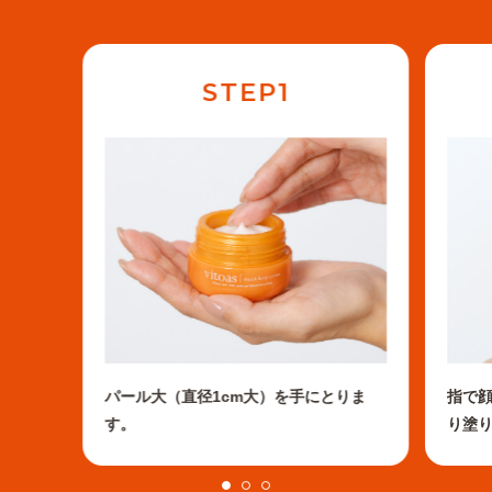
STEP1
指で
パール大（直径1cm大）を手にとりま
り塗
す。