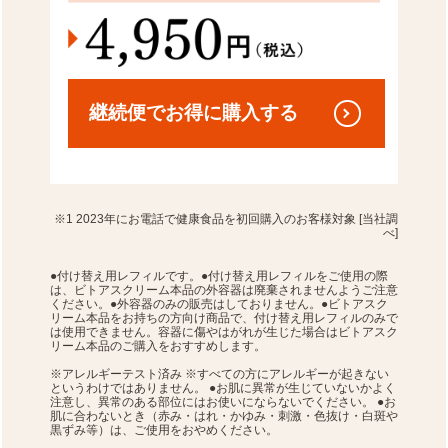
継続便で
お得に購入する
※1 2023年にお電話で健康食品を初回購入のお客様対象 [当社調
べ]
●付け替え用レフィルです。●付け替え用レフィルをご使用の際
は、ビトアスクリーム本品の外容器は廃棄されませんようご注意
ください。●外容器のみの販売はしておりません。●ビトアスク
リーム本品をお持ちの方向け商品で、付け替え用レフィルのみで
は使用できません。容器に傷やはがれが生じた場合はビトアスク
リーム本品のご購入をおすすめします。
※アレルギーテスト済み ※すべての方にアレルギーが起きない
というわけではありません。 ●お肌に異常が生じていないかよく
注意し、異常のある部位にはお使いにならないでください。 ●お
肌に合わないとき（赤み・はれ・かゆみ・刺激・色抜け・白斑や
黒ずみ等）は、ご使用をおやめください。