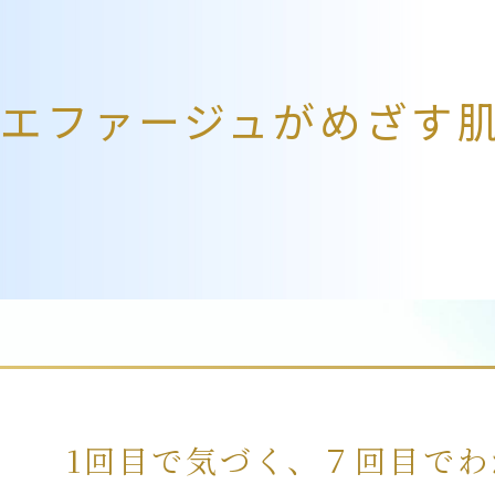
エファージュが
めざす
1回目で気づく、７回目でわ