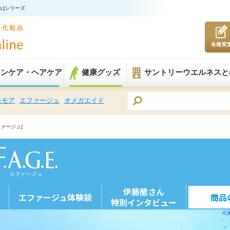
ュ]シリーズ
各種変
キンケア・ヘアケア
健康グッズ
サントリーウエルネスと
コモア
エファージュ
オメガエイド
エファージュ]
伊藤蘭さん
問
エファージュ体験談
商品
​特別インタビュー