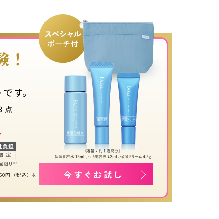
験！
です。​
今すぐお試し
60円（税込）を