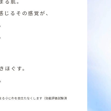
まる肌。
感じるその感覚が、
。
。
きほぐす。
。
による小じわを目立たなくします（効能評価試験済