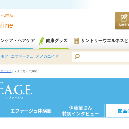
各種変
キンケア・ヘアケア
健康グッズ
サントリーウエルネスと
コモア
エファージュ
オメガエイド
エファージュ]
よくあるご質問
伊藤蘭さん
問
エファージュ体験談
商品
​特別インタビュー