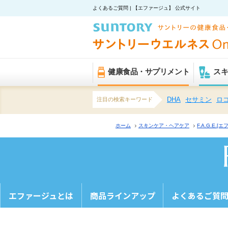
よくあるご質問 | 【エファージュ】 公式サイト
健康食品・サプリメント
ス
注目の検索キーワード
DHA
セサミン
ロ
ホーム
スキンケア・ヘアケア
F.A.G.E.[
エファージュとは
商品ラインアップ
よくあるご質