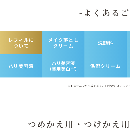
-よくあるご
レフィルに
メイク落とし
洗顔料
ついて
クリーム
ハリ美容液
ハリ美容液
保湿クリーム
（薬用美白
）
※2
※1 メラニンの生成を抑え、日やけによるシミ
つめかえ用・つけかえ