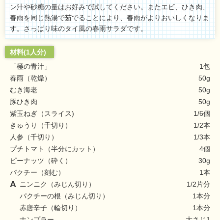
ン汁や砂糖の量はお好みで試してください。またエビ、ひき肉、
春雨を同じ熱湯で茹でることにより、春雨がよりおいしくなりま
す。さっぱり味のタイ風の春雨サラダです。
材料(1人分)
「極の青汁」
1包
春雨（乾燥）
50g
むき海老
50g
豚ひき肉
50g
紫玉ねぎ（スライス)
1/6個
きゅうり（千切り）
1/2本
人参（千切り）
1/3本
プチトマト（半分にカット）
4個
ピーナッツ（砕く）
30g
パクチー（刻む）
1本
A
ニンニク（みじん切り）
1/2片分
パクチーの根（みじん切り）
1本分
赤唐辛子（輪切り）
1本分
ナンプラー
大さじ1