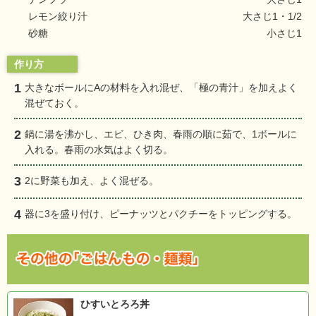
レモン絞り汁
大さじ1・1/2
砂糖
小さじ1
作り方
1
大きなボールにAの材料を入れ混ぜ、「極の青汁」を加えよく
混ぜておく。
2
鍋に湯を沸かし、エビ、ひき肉、春雨の順に茹で、1ボールに
入れる。春雨の水気はよく切る。
3
2に野菜も加え、よく混ぜる。
4
器に3を盛り付け、ピーナッツとパクチーをトッピングする。
ひすいとろろ丼