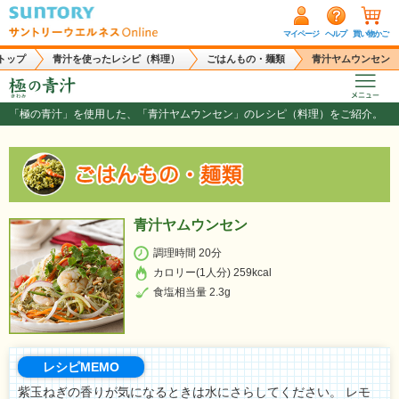
マイページ
ヘルプ
買い物かご
トップ
青汁を使ったレシピ（料理）
ごはんもの・麺類
青汁ヤムウンセン
「極の青汁」を使用した、「青汁ヤムウンセン」のレシピ（料理）をご紹介。
青汁ヤムウンセン
調理時間 20分
カロリー(1人分) 259kcal
食塩相当量 2.3g
レシピMEMO
紫玉ねぎの香りが気になるときは水にさらしてください。 レモ